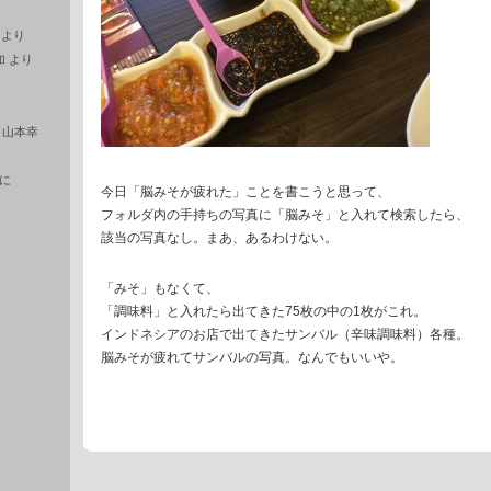
より
加
より
に
山本幸
に
今日「脳みそが疲れた」ことを書こうと思って、
フォルダ内の手持ちの写真に「脳みそ」と入れて検索したら、
該当の写真なし。まあ、あるわけない。
「みそ」もなくて、
「調味料」と入れたら出てきた75枚の中の1枚がこれ。
インドネシアのお店で出てきたサンバル（辛味調味料）各種。
脳みそが疲れてサンバルの写真。なんでもいいや。