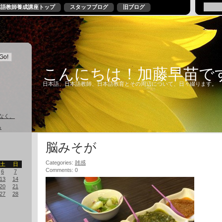
本語教師養成講座トップ
スタッフブログ
旧ブログ
こんにちは！加藤早苗で
日本語、日本語教師、日本語教育とその周辺について、日々綴ります。
なく、
る
脳みそが
Categories:
雑感
土
日
Comments: 0
6
7
13
14
20
21
27
28