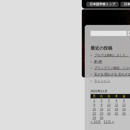
日本語学校トップ
日
最近の投稿
ブログは移転しました。
夢×夢
プリンプリン物語…じゃ
見ざる 聞かざる 言わざ
ラミントン
2021年11月
月
火
水
木
金
1
2
3
4
5
8
9
10
11
12
15
16
17
18
19
22
23
24
25
26
29
30
« 10月
12月 »