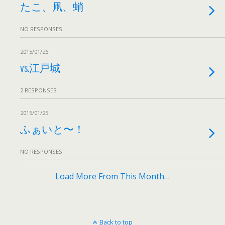
たこ、凧、蛸
NO RESPONSES
2015/01/26
vs.江戸城
2 RESPONSES
2015/01/25
ふぁいと〜！
NO RESPONSES
Load More From This Month…
Back to top