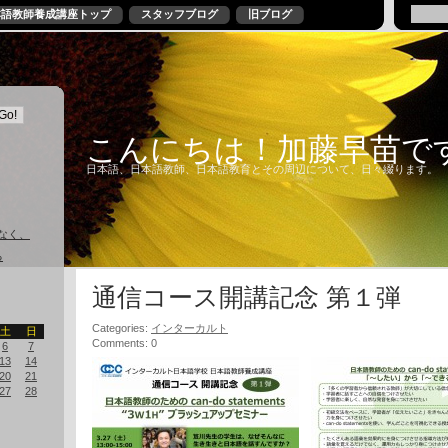
本語教師養成講座トップ
スタッフブログ
旧ブログ
こんにちは！加藤早苗で
日本語、日本語教師、日本語教育とその周辺について、日々綴ります。
なく、
る
通信コース開講記念 第１弾
Categories:
インターカルト
土
日
Comments: 0
6
7
13
14
20
21
27
28