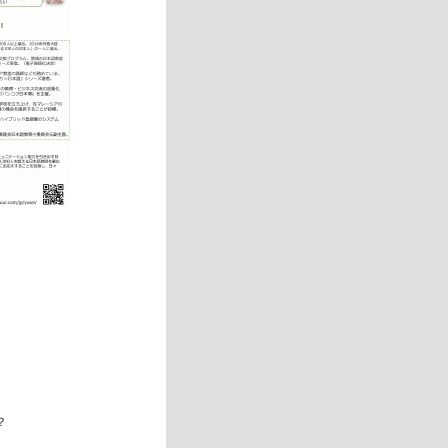
、
、
？