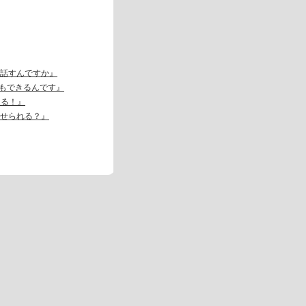
。
話すんですか』
でもできるんです』
える！』
せられる？』