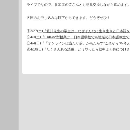
ライブでなので、参加者の皆さんとも意見交換しながら進めます
各回のお申し込みは以下からできます。どうぞぜひ！
①3/27(土)
『笈川先生の学生は、なぜそんなに生き生きと日本語を
②4/3(土)
『Can-do型授業は、日本語学校でも地域の日本語教室
③4/4(日)
『「オンラインは当たり前」がもたらす”これから”を考
④4/10(日)
『たくさんある語彙、どうやったら効率よく身につけさ