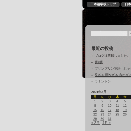
日本語学校トップ
日
最近の投稿
ブログは移転しました。
夢×夢
プリンプリン物語…じゃ
見ざる 聞かざる 言わざ
ラミントン
2021年3月
月
火
水
木
金
1
2
3
4
5
8
9
10
11
12
15
16
17
18
19
22
23
24
25
26
29
30
31
« 2月
4月 »