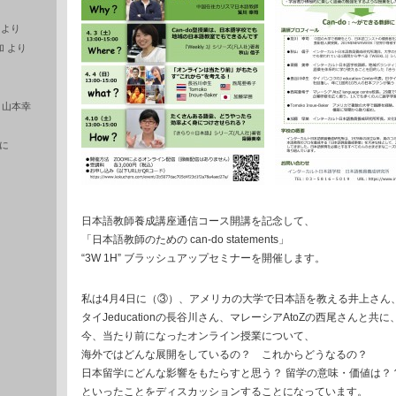
より
加
より
に
山本幸
に
日本語教師養成講座通信コース開講を記念して、
「日本語教師のための can-do statements」
“3W 1H” ブラッシュアップセミナーを開催します。
私は4月4日に（③）、アメリカの大学で日本語を教える井上さん
タイJeducationの長谷川さん、マレーシアAtoZの西尾さんと共に
今、当たり前になったオンライン授業について、
海外ではどんな展開をしているの？ これからどうなるの？
日本留学にどんな影響をもたらすと思う？ 留学の意味・価値は？
といったことをディスカッションすることになっています。