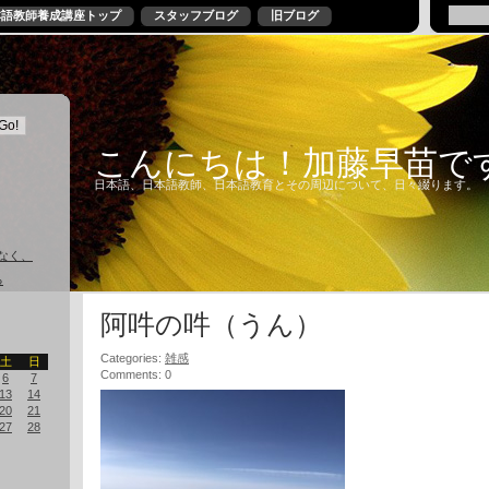
本語教師養成講座トップ
スタッフブログ
旧ブログ
こんにちは！加藤早苗で
日本語、日本語教師、日本語教育とその周辺について、日々綴ります。
なく、
る
阿吽の吽（うん）
Categories:
雑感
土
日
Comments: 0
6
7
13
14
20
21
27
28