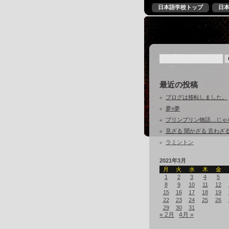
日本語学校トップ
日
最近の投稿
ブログは移転しました。
夢×夢
プリンプリン物語…じゃ
見ざる 聞かざる 言わざ
ラミントン
2021年3月
月
火
水
木
金
1
2
3
4
5
8
9
10
11
12
15
16
17
18
19
22
23
24
25
26
29
30
31
« 2月
4月 »