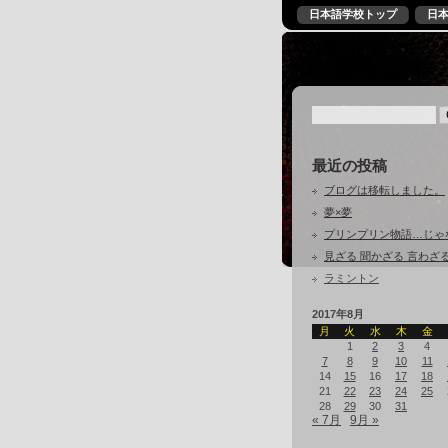
日本語学校トップ
日
最近の投稿
ブログは移転しました。
夢×夢
プリンプリン物語…じゃ
見ざる 聞かざる 言わざ
ラミントン
2017年8月
月
火
水
木
金
1
2
3
4
7
8
9
10
11
14
15
16
17
18
21
22
23
24
25
28
29
30
31
« 7月
9月 »