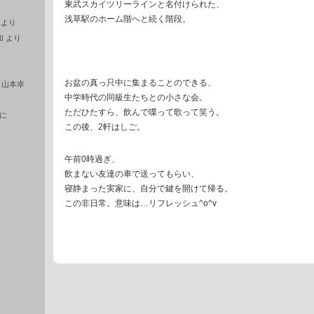
東武スカイツリーラインと名付けられた、
浅草駅のホーム階へと続く階段。
より
加
より
お盆の真っ只中に集まることのできる、
に
山本幸
中学時代の同級生たちとの小さな会。
ただひたすら、飲んで喋って歌って笑う。
に
この後、2軒はしご。
午前0時過ぎ、
飲まない友達の車で送ってもらい、
寝静まった実家に、自分で鍵を開けて帰る。
この非日常。意味は…リフレッシュ^o^v