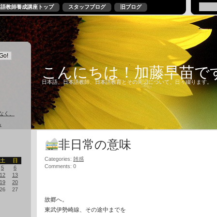
本語教師養成講座トップ
スタッフブログ
旧ブログ
こんにちは！加藤早苗で
日本語、日本語教師、日本語教育とその周辺について、日々綴ります。
なく、
る
非日常の意味
Categories:
雑感
土
日
Comments: 0
5
6
12
13
19
20
26
27
故郷へ。
東武伊勢崎線、その途中までを