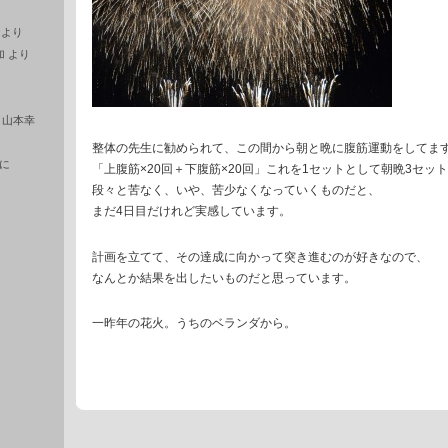
より
加
より
に
山本幸
整体の先生に勧められて、この間から朝と晩に腹筋運動をしてま
に
「上腹筋×20回＋下腹筋×20回」これを1セットとして朝晩3セッ
段々と苦なく、いや、苦少なくなっていくものだと、
まだ4日目だけれど実感しています。
計画を立てて、その達成に向かって突き進むのが好きなので、
なんとか結果を出したいものだと思っています。
一昨年の花火。うちのベランダから。