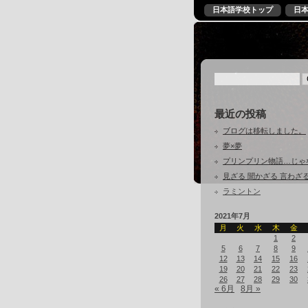
日本語学校トップ
日
最近の投稿
ブログは移転しました。
夢×夢
プリンプリン物語…じゃ
見ざる 聞かざる 言わざ
ラミントン
2021年7月
月
火
水
木
金
1
2
5
6
7
8
9
12
13
14
15
16
19
20
21
22
23
26
27
28
29
30
« 6月
8月 »