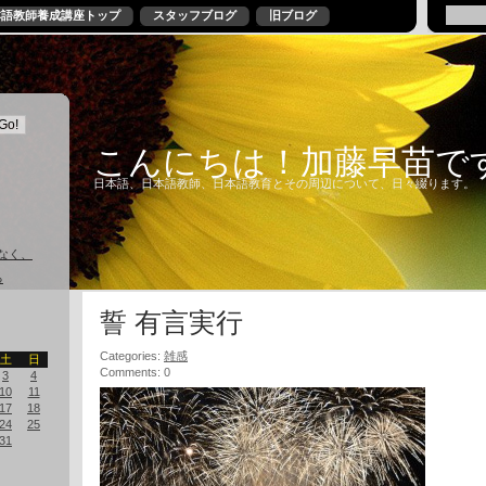
本語教師養成講座トップ
スタッフブログ
旧ブログ
こんにちは！加藤早苗で
日本語、日本語教師、日本語教育とその周辺について、日々綴ります。
なく、
る
誓 有言実行
Categories:
雑感
土
日
Comments: 0
3
4
10
11
17
18
24
25
31