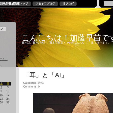
本語教師養成講座トップ
スタッフブログ
旧ブログ
こんにちは！加藤早苗で
日本語、日本語教師、日本語教育とその周辺について、日々綴ります。
なく、
る
「耳」と「AI」
Categories:
雑感
土
日
Comments: 0
2
3
9
10
16
17
23
24
30
31