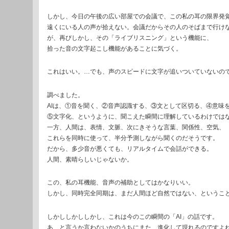
しかし、今日の午後の広い部屋での会議で、この私の耳の限界発
遠くにいる人の声が拾えない。会議だからその人のそばまで行け
が、再びしかし、その「ライブリスニング」という機能に、
拾った音の文字起こし機能があることに気づく。
これはいい。…でも、声のスピードに文字が追いついていないの
調べました。
AIは、①音を聞く、②音声認識する、③文として区切る、④意味
⑤文字化、というように、聞こえた瞬間に理解しているわけでは
一方、人間は、表情、文脈、次にきそうな言葉、関係性、空気、
これらを同時に使って、半分予測しながら聞くのだそうです。
だから、多少音が悪くても、リアルタイムで会話ができる。
人間、素晴らしいじゃないか。
この、私の耳機能、音声の補助としてはかなりいい。
しかし、同時完全同期は、まだ人間ほど自然ではない、というこ
しかししかししかし、これは今のこの瞬間の「AI」の話です。
あ、と言うか言わないかのうちにまた、進化して現れるのですよ