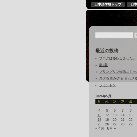
日本語学校トップ
日
最近の投稿
ブログは移転しました。
夢×夢
プリンプリン物語…じゃ
見ざる 聞かざる 言わざ
ラミントン
2026年5月
月
火
水
木
金
1
4
5
6
7
8
11
12
13
14
15
18
19
20
21
22
25
26
27
28
29
« 4月
6月 »