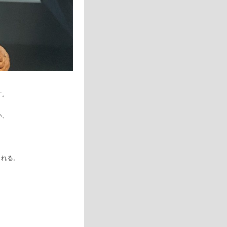
す。
い、
くれる。
。