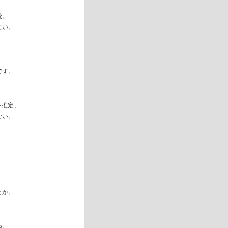
覚。
ない。
です。
を推定、
ない。
とか。
ね。