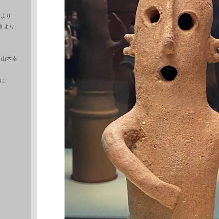
より
加
より
に
山本幸
に