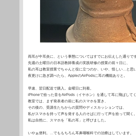
両耳が中耳炎に、という事態についてはすでにお伝えした通りで
先週の土曜日の日本語教師養成の実践研修の授業の前々日に、
私の耳は教室授業でちゃんと役に立つのか、いや、怪しい…と思
夜更けに急ぎ調べたら、AppleのAirPodsに耳の機能ありと。
早速、翌日配送で購入。金曜日に到着。
iPhoneで拾った音をAirPods（イヤホン）を通して耳に飛ばして
教室では、まず発表者の前に私のスマホを置き、
その後の、受講生たちからの質問やディスカッションでは、
私がスマホを持って声を発する人のそばに行って声を拾って聞く
私は自然に、スマホを「私の耳」と呼びました。
いやぁ便利。…でももちろん耳鼻咽喉科での治療はしています。