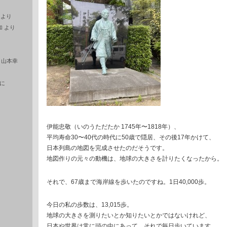
より
加
より
に
山本幸
に
伊能忠敬（いのうただたか 1745年〜1818年）、
平均寿命30〜40代の時代に50歳で隠居、その後17年かけて、
日本列島の地図を完成させたのだそうです。
地図作りの元々の動機は、地球の大きさを計りたくなったから。
それで、67歳まで海岸線を歩いたのですね。1日40,000歩。
今日の私の歩数は、13,015歩。
地球の大きさを測りたいとか知りたいとかではないけれど、
日本や世界は常に頭の中にあって、それで毎日歩いています。