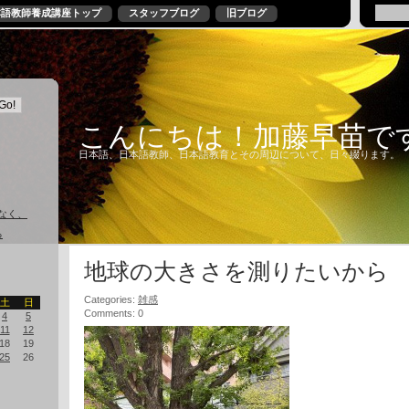
本語教師養成講座トップ
スタッフブログ
旧ブログ
こんにちは！加藤早苗で
日本語、日本語教師、日本語教育とその周辺について、日々綴ります。
なく、
る
地球の大きさを測りたいから
Categories:
雑感
土
日
Comments: 0
4
5
11
12
18
19
25
26