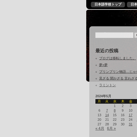
日本語学校トップ
日
最近の投稿
ブログは移転しました。
夢×夢
プリンプリン物語…じゃ
見ざる 聞かざる 言わざ
ラミントン
2024年5月
月
火
水
木
金
1
2
3
6
7
8
9
10
13
14
15
16
17
20
21
22
23
24
27
28
29
30
31
« 4月
6月 »