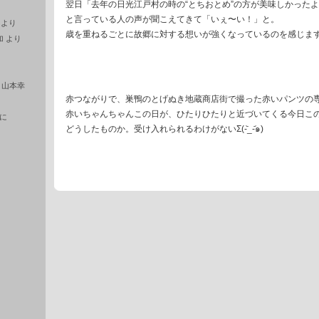
翌日「去年の日光江戸村の時の“とちおとめ”の方が美味しかった
と言っている人の声が聞こえてきて「いぇ〜い！」と。
より
歳を重ねるごとに故郷に対する想いが強くなっているのを感じま
加
より
に
山本幸
赤つながりで、巣鴨のとげぬき地蔵商店街で撮った赤いパンツの
赤いちゃんちゃんこの日が、ひたりひたりと近づいてくる今日こ
に
どうしたものか。受け入れられるわけがないΣ(-᷅_-᷄๑)