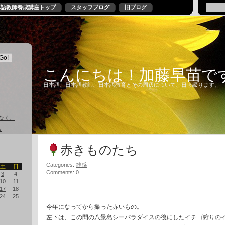
本語教師養成講座トップ
スタッフブログ
旧ブログ
こんにちは！加藤早苗で
日本語、日本語教師、日本語教育とその周辺について、日々綴ります。
なく、
る
赤きものたち
Categories:
雑感
土
日
Comments: 0
3
4
10
11
17
18
24
25
今年になってから撮った赤いもの。
左下は、この間の八景島シーパラダイスの後にしたイチゴ狩りの