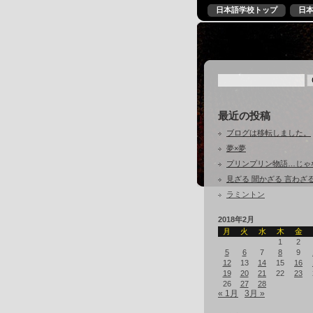
日本語学校トップ
日
最近の投稿
ブログは移転しました。
夢×夢
プリンプリン物語…じゃ
見ざる 聞かざる 言わざ
ラミントン
2018年2月
月
火
水
木
金
1
2
5
6
7
8
9
12
13
14
15
16
19
20
21
22
23
26
27
28
« 1月
3月 »