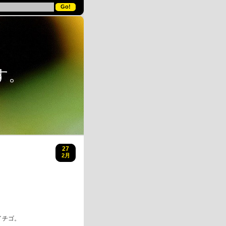
す。
27
2月
イチゴ。