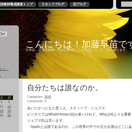
本語教師養成講座トップ
スタッフブログ
旧ブログ
こんにちは！加藤早苗で
日本語、日本語教師、日本語教育とその周辺について、日々綴ります。
なく、
る
自分たちは誰なのか。
Categories:
雑感
土
日
Comments: 0
4
5
11
12
会いたかったなと思う人。スティーブ・ジョブズ。
18
19
ビジネスではWhatやHowの話が多いけれど、Whyは何よりも重要
25
26
ジョブズ氏は言います。
「Appleとは誰であるのか、この世界の中での立ち位置はどこに