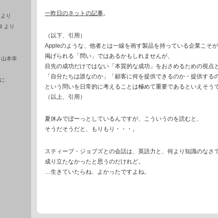
一昨日のネットの記事
。
より
加
より
（以下、引用）
Appleのような、他者とは一線を画す製品を持っている企業こそが
掲げられる「問い」ではあるかもしれませんが、
に
山本幸
目先の成功だけではない「本質的な成功」をおさめるための視点
「自分たちは誰なのか」「顧客に何を提供できるのか・提供する
に
という問いを日常的に考えることは極めて重要であるといえそう
（以上、引用）
夏休みでぼーっとしているんですが、こういうのを読むと、
そうだそうだと、もりもり・・・。
スティーブ・ジョブズとの会話は、英語力と、何より知識のなさ
成り立たなかったと思うのだけれど。
…生きていたらね、よかったですよね。