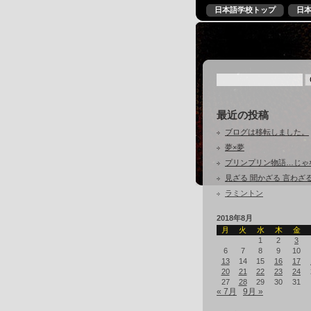
日本語学校トップ
日
最近の投稿
ブログは移転しました。
夢×夢
プリンプリン物語…じゃ
見ざる 聞かざる 言わざ
ラミントン
2018年8月
月
火
水
木
金
1
2
3
6
7
8
9
10
13
14
15
16
17
20
21
22
23
24
27
28
29
30
31
« 7月
9月 »