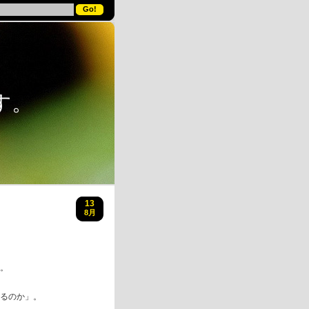
す。
13
8月
 。
あるのか」。