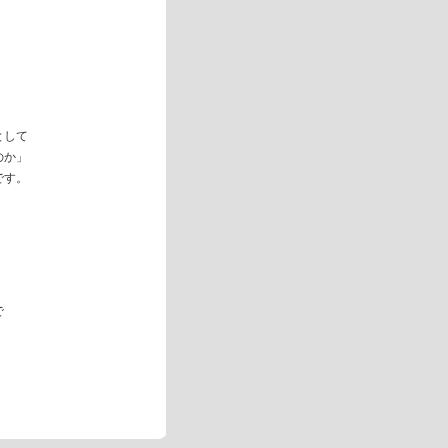
として
のか」
です。
で