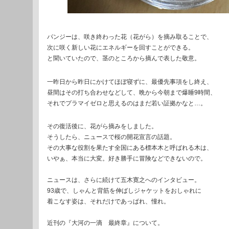
パンジーは、咲き終わった花（花がら）を摘み取ることで、
次に咲く新しい花にエネルギーを回すことができる。
と聞いていたので、茎のところから摘んで表した敬意。
一昨日から昨日にかけてほぼ寝ずに、最優先事項をし終え、
昼間はその打ち合わせなどして、晩から今朝まで爆睡9時間、
それでプラマイゼロと思えるのはまだ若い証拠かなと…。
その復活後に、花がら摘みをしました。
そうしたら、ニュースで桜の開花宣言の話題。
その大事な役割を果たす全国にある標本木と呼ばれる木は、
いやぁ、本当に大変。好き勝手に冒険などできないので。
ニュースは、さらに続けて五木寛之へのインタビュー。
93歳で、しゃんと背筋を伸ばしジャケットをおしゃれに
着こなす姿は、それだけであっぱれ、憧れ。
近刊の『大河の一滴 最終章』について。