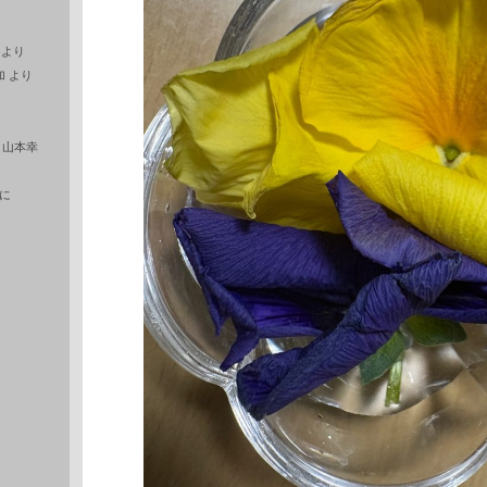
より
加
より
に
山本幸
に