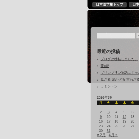
日本語学校トップ
日
最近の投稿
ブログは移転しました。
夢×夢
プリンプリン物語…じゃ
見ざる 聞かざる 言わざ
ラミントン
2026年3月
月
火
水
木
金
2
3
4
5
6
9
10
11
12
13
16
17
18
19
20
23
24
25
26
27
30
31
« 2月
4月 »