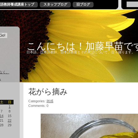
本語教師養成講座トップ
スタッフブログ
旧ブログ
こんにちは！加藤早苗で
日本語、日本語教師、日本語教育とその周辺について、日々綴ります。
なく、
る
花がら摘み
Categories:
雑感
土
日
Comments: 0
1
7
8
14
15
21
22
28
29