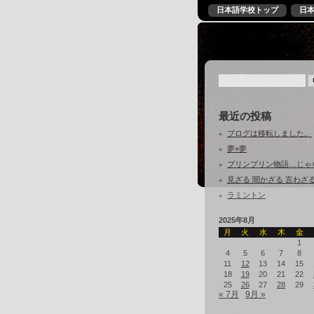
日本語学校トップ
日
最近の投稿
ブログは移転しました。
夢×夢
プリンプリン物語…じゃ
見ざる 聞かざる 言わざ
ラミントン
2025年8月
月
火
水
木
金
1
4
5
6
7
8
11
12
13
14
15
18
19
20
21
22
25
26
27
28
29
« 7月
9月 »