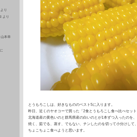
より
加
より
に
山本幸
に
とうもろこしは、好きなもののベスト5に入ります。
昨日、近くのヤオコーで買った「2食とうもろこし食べ比べセット
北海道産の黄色いのと群馬県産の白いのとが1本ずつ入ったのを、
焼く、茹でる、蒸す、でもない、チンしたのを切って小分けして
ちょこちょこ食べようと思います。