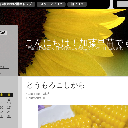
本語教師養成講座トップ
スタッフブログ
旧ブログ
こんにちは！加藤早苗で
日本語、日本語教師、日本語教育とその周辺について、日々綴ります。
なく、
る
とうもろこしから
Categories:
雑感
土
日
Comments: 0
2
3
9
10
16
17
23
24
30
31