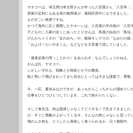
ヤオコーは、埼玉県の幸太郎さんが作った八百屋さん「八百幸」
実家の足利にもある母の御用達が、激戦区府中にもできました。
ものすごい発展ですね。
かつて海外に広く展開したヤオハンは、八百屋の半兵衛の「八百
子どものころ家の近くにあったとりせんは、鳥屋の仙吉の「鳥仙
ぴんからトリオの「女のみち」や、殿様キングスの「なみだの操
「およげ！たいやきくん」などなどを大音量で流していました。
「盛者必衰の理（ことわり）をあらわす」なんでしょうかねえ。
がんばれ、ヤオコー。
しかしいずれも、戦略とか戦術とかでの勝負、
勘と勢いで飛びまわってきた自分にとっては大きな課題で、尊敬
今、一応、夏休みなのですが、あっちからこっちからの溜めてい
仕事をひとつひとつしています。これで終わりたくない。
そして食生活。肉は脂身じゃなくてどうする！で生きてきました
が、すぐに胃酸が上がってくる今、そんなの肉じゃないと思って
鶏のムネ肉を、どうしたら美味しく食べられるか、日々挑戦中。