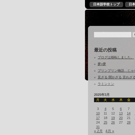
日本語学校トップ
日
最近の投稿
ブログは移転しました。
夢×夢
プリンプリン物語…じゃ
見ざる 聞かざる 言わざ
ラミントン
2025年3月
月
火
水
木
金
3
4
5
6
7
10
11
12
13
14
17
18
19
20
21
24
25
26
27
28
31
« 2月
4月 »