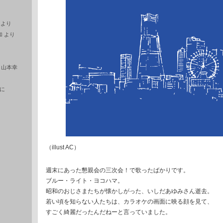
より
加
より
に
山本幸
に
（illust AC）
週末にあった懇親会の三次会！で歌ったばかりです。
ブルー・ライト・ヨコハマ。
昭和のおじさまたちが懐かしがった、いしだあゆみさん逝去。
若い頃を知らない人たちは、カラオケの画面に映る顔を見て、
すごく綺麗だったんだねーと言っていました。