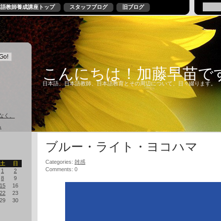
本語教師養成講座トップ
スタッフブログ
旧ブログ
こんにちは！加藤早苗で
日本語、日本語教師、日本語教育とその周辺について、日々綴ります。
なく、
る
ブルー・ライト・ヨコハマ
Categories:
雑感
土
日
Comments: 0
1
2
8
9
15
16
22
23
29
30