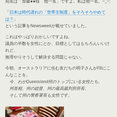
宛名は「加藤●●様 他一名」ですよ。私は他一名。~_~;
「
日本は時代遅れの「世帯主制度」をそろそろやめて
は？
」
という記事をNewsweekが載せていました。
これはやっぱりおかしいですよね。
議員の半数を女性にとか、目標としてはもちろんいいけ
れど、
無理やりそうして解決する問題じゃない。
今朝、オーストラリアに住む友だちの明子さんがFBにこ
んなことを。
今、わがQueensland州のトップにいる女性たち。
州首相、州の総督、州の最高裁判所所長、
そして州の警察署長も女性です。