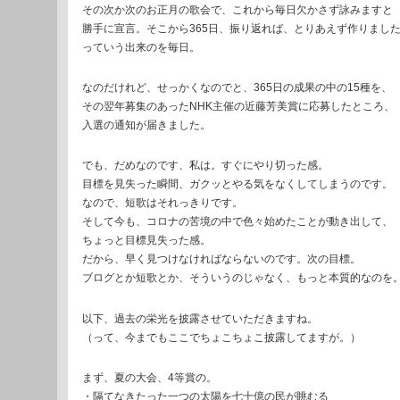
その次か次のお正月の歌会で、これから毎日欠かさず詠みますと
勝手に宣言。そこから365日、振り返れば、とりあえず作りまし
っていう出来のを毎日。
なのだけれど、せっかくなのでと、365日の成果の中の15種を、
その翌年募集のあったNHK主催の近藤芳美賞に応募したところ、
入選の通知が届きました。
でも、だめなのです、私は。すぐにやり切った感。
目標を見失った瞬間、ガクッとやる気をなくしてしまうのです。
なので、短歌はそれっきりです。
そして今も、コロナの苦境の中で色々始めたことが動き出して、
ちょっと目標見失った感。
だから、早く見つけなければならないのです。次の目標。
ブログとか短歌とか、そういうのじゃなく、もっと本質的なのを
以下、過去の栄光を披露させていただきますね。
（って、今までもここでちょこちょこ披露してますが。）
まず、夏の大会、4等賞の。
・隔てなきたった一つの太陽を七十億の民が眺むる