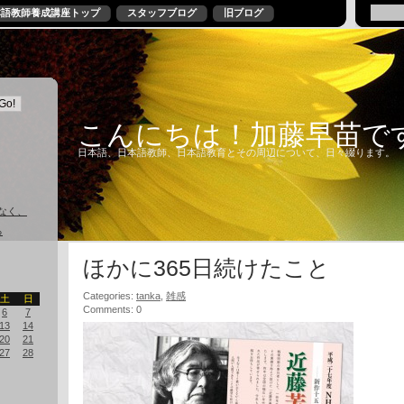
本語教師養成講座トップ
スタッフブログ
旧ブログ
こんにちは！加藤早苗で
日本語、日本語教師、日本語教育とその周辺について、日々綴ります。
なく、
る
ほかに365日続けたこと
Categories:
tanka
,
雑感
土
日
Comments: 0
6
7
13
14
20
21
27
28