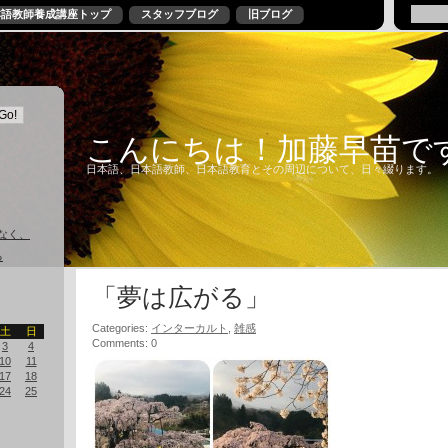
本語教師養成講座トップ
スタッフブログ
旧ブログ
こんにちは！加藤早苗で
日本語、日本語教師、日本語教育とその周辺について、日々綴ります。
なく、
る
「夢は広がる」
Categories:
インターカルト
,
雑感
土
日
Comments: 0
3
4
10
11
17
18
24
25