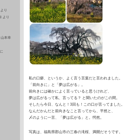
より
加
より
に
山本幸
に
私の口癖、というか、よく言う言葉だと言われました。
「前向きに」と「夢は広がる」。
前向きには確かによく言っていると思うけれど、
夢は広がるって私、言ってる？ と聞いたのがこの間。
そしたら今日、なんと！3回も！この口が言ってました。
なんだかんだと前向きなこと言ってから、平然と、
〆のように一言、「夢は広がる」と。愕然。
写真は、福島県郡山市の三春の滝桜、満開だそうです。