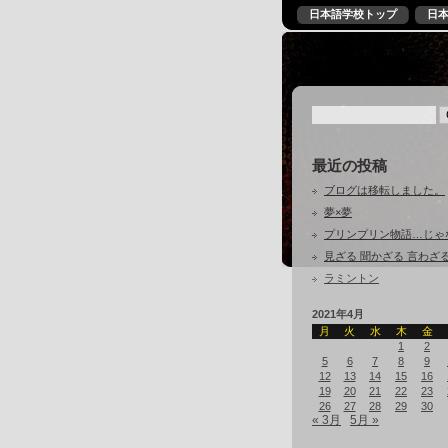
日本語学校トップ
日
最近の投稿
ブログは移転しました。
夢×夢
プリンプリン物語…じゃ
見ざる 聞かざる 言わざ
ラミントン
2021年4月
月
火
水
木
金
1
2
5
6
7
8
9
12
13
14
15
16
19
20
21
22
23
26
27
28
29
30
« 3月
5月 »