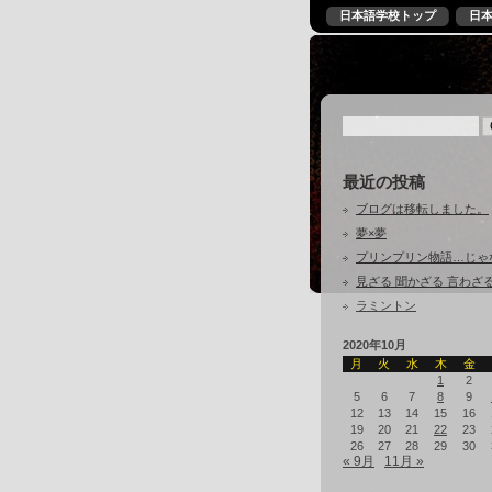
日本語学校トップ
日
最近の投稿
ブログは移転しました。
夢×夢
プリンプリン物語…じゃ
見ざる 聞かざる 言わざ
ラミントン
2020年10月
月
火
水
木
金
1
2
5
6
7
8
9
12
13
14
15
16
19
20
21
22
23
26
27
28
29
30
« 9月
11月 »