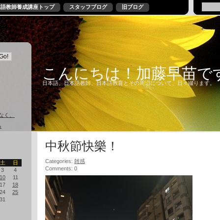
本語教師養成講座トップ
スタッフブログ
旧ブログ
こんにちは！加藤早苗で
日本語、日本語教師、日本語教育とその周辺について、日々綴ります。
なく、
る
中秋節快樂！
Categories:
雑感
土
日
Comments: 0
3
4
10
11
17
18
24
25
31