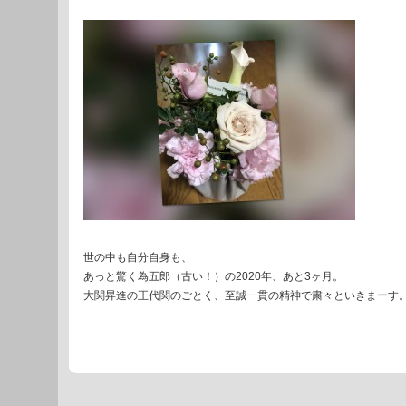
世の中も自分自身も、
あっと驚く為五郎（古い！）の2020年、あと3ヶ月。
大関昇進の正代関のごとく、至誠一貫の精神で粛々といきまーす