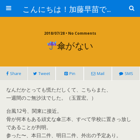
こんにちは！加藤早苗です。
2018/07/28 • No Comments
傘がない
Share
Tweet
Pin
Mail
SMS
なんだかとっても慌ただしくて、こちらまた、
一週間のご無沙汰でした。（玉置宏。）
台風12号、関東に接近。
骨が何本もある頑丈な傘三本、すべて学校に置きっ放し
であることが判明。
参った〜、本日二件、明日二件、外出の予定あり。