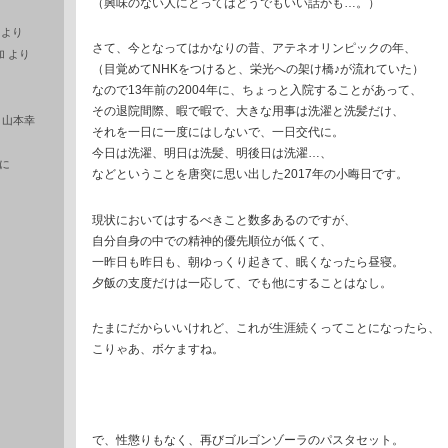
（興味のない人にとってはどうでもいい話かも…。）
より
さて、今となってはかなりの昔、アテネオリンピックの年、
加
より
（目覚めてNHKをつけると、栄光への架け橋♪が流れていた）
なので13年前の2004年に、ちょっと入院することがあって、
その退院間際、暇で暇で、大きな用事は洗濯と洗髪だけ、
に
山本幸
それを一日に一度にはしないで、一日交代に。
今日は洗濯、明日は洗髪、明後日は洗濯…、
に
などということを唐突に思い出した2017年の小晦日です。
現状においてはするべきこと数多あるのですが、
自分自身の中での精神的優先順位が低くて、
一昨日も昨日も、朝ゆっくり起きて、眠くなったら昼寝。
夕飯の支度だけは一応して、でも他にすることはなし。
たまにだからいいけれど、これが生涯続くってことになったら、
こりゃあ、ボケますね。
で、性懲りもなく、再びゴルゴンゾーラのパスタセット。