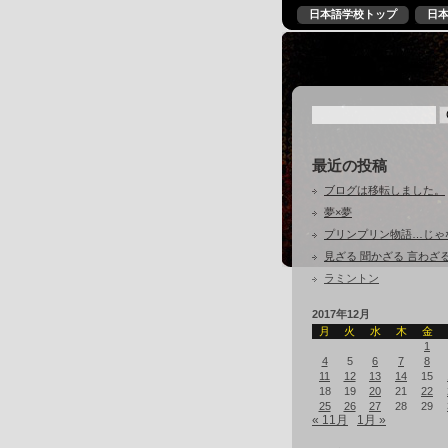
日本語学校トップ
日
最近の投稿
ブログは移転しました。
夢×夢
プリンプリン物語…じゃ
見ざる 聞かざる 言わざ
ラミントン
2017年12月
月
火
水
木
金
1
4
5
6
7
8
11
12
13
14
15
18
19
20
21
22
25
26
27
28
29
« 11月
1月 »