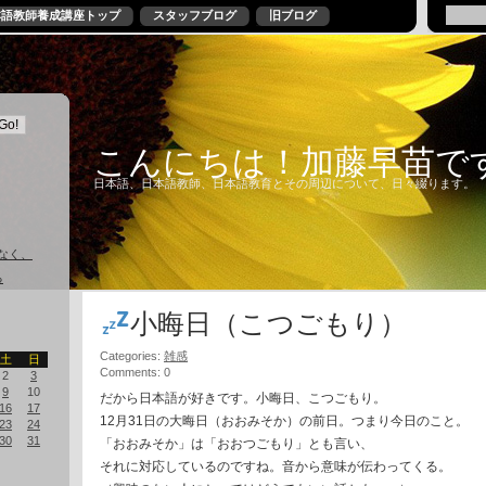
本語教師養成講座トップ
スタッフブログ
旧ブログ
こんにちは！加藤早苗で
日本語、日本語教師、日本語教育とその周辺について、日々綴ります。
なく、
る
小晦日（こつごもり）
Categories:
雑感
土
日
Comments: 0
2
3
9
10
だから日本語が好きです。小晦日、こつごもり。
16
17
12月31日の大晦日（おおみそか）の前日。つまり今日のこと。
23
24
30
31
「おおみそか」は「おおつごもり」とも言い、
それに対応しているのですね。音から意味が伝わってくる。