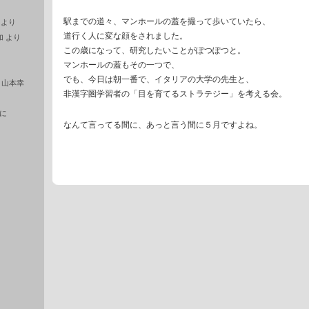
駅までの道々、マンホールの蓋を撮って歩いていたら、
より
道行く人に変な顔をされました。
加
より
この歳になって、研究したいことがぽつぽつと。
マンホールの蓋もその一つで、
でも、今日は朝一番で、イタリアの大学の先生と、
に
山本幸
非漢字圏学習者の「目を育てるストラテジー」を考える会。
に
なんて言ってる間に、あっと言う間に５月ですよね。