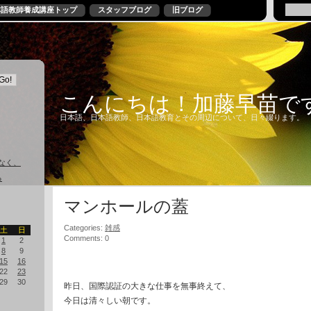
本語教師養成講座トップ
スタッフブログ
旧ブログ
こんにちは！加藤早苗で
日本語、日本語教師、日本語教育とその周辺について、日々綴ります。
なく、
る
マンホールの蓋
Categories:
雑感
土
日
Comments: 0
1
2
8
9
15
16
22
23
29
30
昨日、国際認証の大きな仕事を無事終えて、
今日は清々しい朝です。