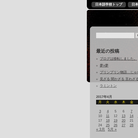
日本語学校トップ
日
最近の投稿
ブログは移転しました。
夢×夢
プリンプリン物語…じゃ
見ざる 聞かざる 言わざ
ラミントン
2017年4月
月
火
水
木
金
3
4
5
6
7
10
11
12
13
14
17
18
19
20
21
24
25
26
27
28
« 3月
5月 »