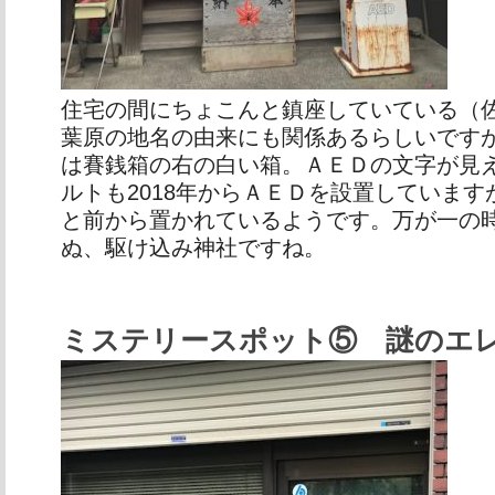
住宅の間にちょこんと鎮座していている（
葉原の地名の由来にも関係あるらしいです
は賽銭箱の右の白い箱。ＡＥＤの文字が見
ルトも2018年からＡＥＤを設置していま
と前から置かれているようです。万が一の
ぬ、駆け込み神社ですね。
ミステリースポット⑤ 謎のエ