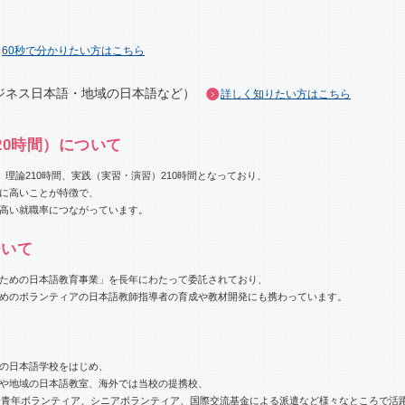
60秒で分かりたい方はこちら
ジネス日本語・地域の日本語など）
詳しく知りたい方はこちら
20時間）について
、理論210時間、実践（実習・演習）210時間となっており、
に高いことが特徴で、
高い就職率につながっています。
ついて
ための日本語教育事業」を長年にわたって委託されており、
めのボランティアの日本語教師指導者の育成や教材開発にも携わっています。
の日本語学校をはじめ、
や地域の日本語教室、海外では当校の提携校、
社会青年ボランティア、シニアボランティア、国際交流基金による派遣など様々なところで活