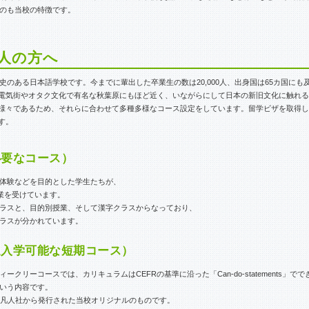
のも当校の特徴です。
人の方へ
歴史のある日本語学校です。今までに輩出した卒業生の数は20,000人、出身国は65カ国に
電気街やオタク文化で有名な秋葉原にもほど近く、いながらにして日本の新旧文化に触れる
様々であるため、それらに合わせて多種多様なコース設定をしています。留学ビザを取得し
す。
必要なコース）
体験などを目的とした学生たちが、
業を受けています。
ラスと、目的別授業、そして漢字クラスからなっており、
ラスが分かれています。
週入学可能な短期コース）
リーコースでは、カリキュラムはCEFRの基準に沿った「Can-do-statements」で
いう内容です。
発され凡人社から発行された当校オリジナルのものです。