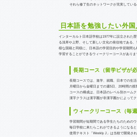
それら修了生のネットワークが充実している
日本語を勉強したい外国
インターカルト日本語学校は1977年に設立された
る浅草や上野、そして新しい文化の発信地である、
様な国籍と同様に、日本語の学習目的や学習期間も
学習することができるウィークリーコースがありま
長期コース（留学ビザが
長期コースでは、進学、就職、日本での生活
月曜日から金曜日までの週5日、20時間の授
コースの構成は、日本語のレベル別ホームク
漢字クラスは漢字圏が非漢字圏かによってク
ウィークリーコース（毎
学習期間が短期間である学生たちのためのウィーク
毎日学校に来たらこれができるようになると
使用テキスト「Weekly J」は当校で開