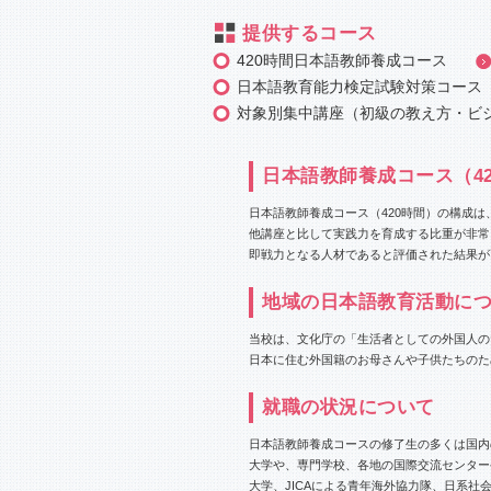
提供するコース
420時間日本語教師養成コース
日本語教育能力検定試験対策コース
対象別集中講座（初級の教え方・ビ
日本語教師養成コース（4
日本語教師養成コース（420時間）の構成は
他講座と比して実践力を育成する比重が非常
即戦力となる人材であると評価された結果が
地域の日本語教育活動に
当校は、文化庁の「生活者としての外国人の
日本に住む外国籍のお母さんや子供たちのた
就職の状況について
日本語教師養成コースの修了生の多くは国内
大学や、専門学校、各地の国際交流センター
大学、JICAによる青年海外協力隊、日系