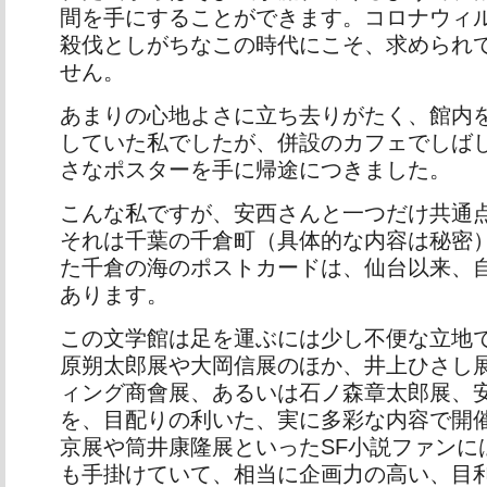
間を手にすることができます。コロナウィ
殺伐としがちなこの時代にこそ、求められ
せん。
あまりの心地よさに立ち去りがたく、館内
していた私でしたが、併設のカフェでしば
さなポスターを手に帰途につきました。
こんな私ですが、安西さんと一つだけ共通
それは千葉の千倉町（具体的な内容は秘密
た千倉の海のポストカードは、仙台以来、
あります。
この文学館は足を運ぶには少し不便な立地
原朔太郎展や大岡信展のほか、井上ひさし
ィング商會展、あるいは石ノ森章太郎展、
を、目配りの利いた、実に多彩な内容で開
京展や筒井康隆展といったSF小説ファンに
も手掛けていて、相当に企画力の高い、目