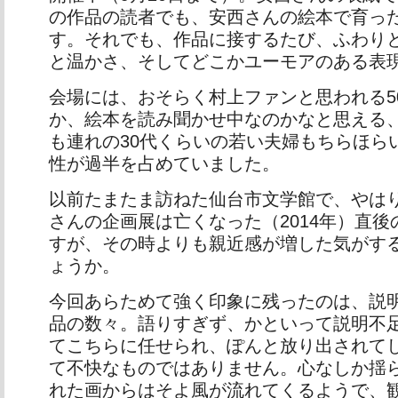
の作品の読者でも、安西さんの絵本で育っ
す。それでも、作品に接するたび、ふわり
と温かさ、そしてどこかユーモアのある表
会場には、おそらく村上ファンと思われる5
か、絵本を読み聞かせ中なのかなと思える
も連れの30代くらいの若い夫婦もちらほら
性が過半を占めていました。
以前たまたま訪ねた仙台市文学館で、やは
さんの企画展は亡くなった（2014年）直
すが、その時よりも親近感が増した気がす
ょうか。
今回あらためて強く印象に残ったのは、説
品の数々。語りすぎず、かといって説明不
てこちらに任せられ、ぽんと放り出されて
て不快なものではありません。心なしか揺
れた画からはそよ風が流れてくるようで、