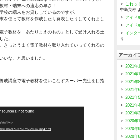
これっ
教材・端末への適応の早さ！
中島英寿
は学校の端末をお貸ししているのですが、
アイド
末を使って教材を作成したり発表したりしてくれまし
アイド
電子教材を「あたりまえのもの」として受け入れる土
インタ
した。
り
、きっとうまく電子教材を取り入れていってくれるの
アーカイ
いいな、と思いました。
2021年
2021年
養成講座で電子教材を使いこなすスーパー先生を目指
2021年
2021年
2021年
2021年
r source(s) not found
2021年
2020年
taff/wp-
2020年
8%90%E8%AC%9B%E5%BA%A7.mp4?_=1
2020年