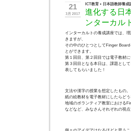
ICT教育
•
日本語教師養成
21
進化する日本語教
3月 2017
ンターカル
インターカルトの養成講座では、理
きますが、
その中のひとつとしてFinger B
とができます。
第１回目、第２回目では電子教材に
第３回目となる本日は、課題として
表してもらいました！
文法や漢字の授業を想定したもの。
紙の絵教材を電子教材にしたらどう
地域のボランティア教室におけるFing
などなど、みなさんそれぞれの視点
個々のアイデアはなるほどと思うこ