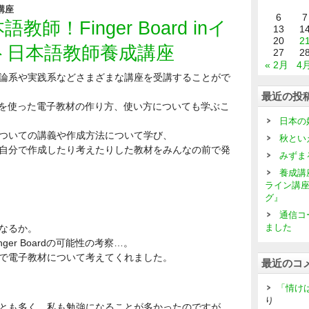
講座
6
7
師！Finger Board inイ
13
1
20
2
ト日本語教師養成講座
27
2
« 2月
4月
論系や実践系などさまざまな講座を受講することがで
最近の投
oardを使った電子教材の作り方、使い方についても学ぶこ
日本の
ついての講義や作成方法について学び、
秋とい
自分で作成したり考えたりした教材をみんなの前で発
みずま
養成講
ライン講
グ』
通信コ
ました
なるか。
er Boardの可能性の考察…。
で電子教材について考えてくれました。
最近のコ
「情け
り
とも多く、私も勉強になることが多かったのですが、