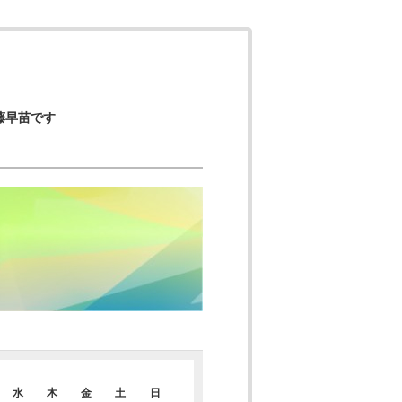
藤早苗です
水
木
金
土
日