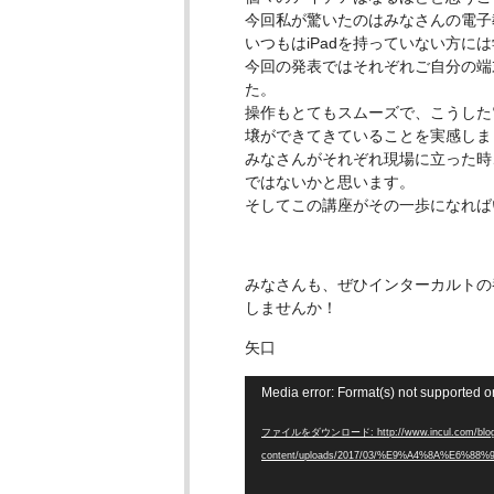
今回私が驚いたのはみなさんの電子
いつもはiPadを持っていない方に
今回の発表ではそれぞれご自分の端
た。
操作もとてもスムーズで、こうした
壌ができてきていることを実感しま
みなさんがそれぞれ現場に立った時
ではないかと思います。
そしてこの講座がその一歩になれば
みなさんも、ぜひインターカルトの
しませんか！
矢口
動
Media error: Format(s) not supported o
画
プ
ファイルをダウンロード: http://www.incul.com/blog/s
レ
content/uploads/2017/03/%E9%A4%8A%E6%8
ー