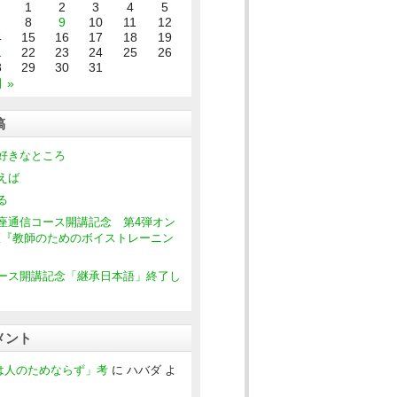
1
2
3
4
5
8
9
10
11
12
4
15
16
17
18
19
1
22
23
24
25
26
8
29
30
31
 »
稿
好きなところ
えば
る
座通信コース開講記念 第4弾オン
座『教師のためのボイストレーニン
ース開講記念「継承日本語」終了し
メント
は人のためならず」考
に
ハバダ
よ