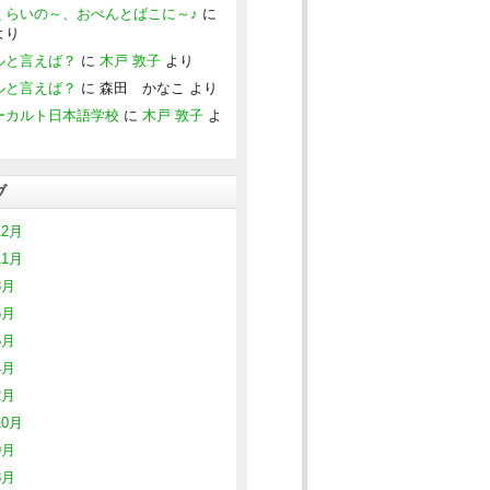
くらいの～、おべんとばこに～♪
に
より
ルと言えば？
に
木戸 敦子
より
ルと言えば？
に
森田 かなこ
より
ーカルト日本語学校
に
木戸 敦子
よ
ブ
12月
11月
8月
6月
5月
4月
2月
10月
9月
8月