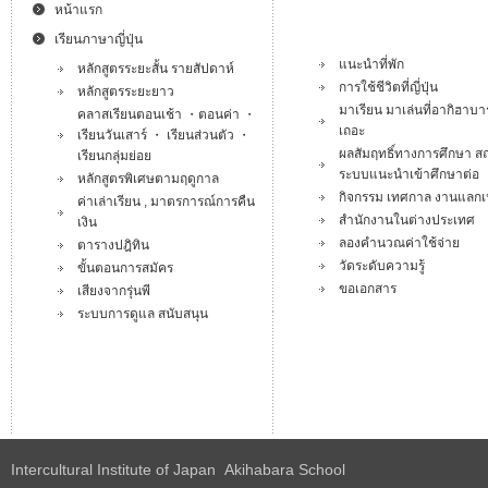
หน้าแรก
เรียนภาษาญี่ปุ่น
แนะนำที่พัก
หลักสูตรระยะสั้น รายสัปดาห์
การใช้ชีวิตที่ญี่ปุ่น
หลักสูตรระยะยาว
มาเรียน มาเล่นที่อากิฮาบา
คลาสเรียนตอนเช้า ・ตอนค่า ・
เถอะ
เรียนวันเสาร์ ・ เรียนส่วนตัว ・
ผลสัมฤทธิ์ทางการศึกษา สถา
เรียนกลุ่มย่อย
ระบบแนะนำเข้าศึกษาต่อ
หลักสูตรพิเศษตามฤดูกาล
กิจกรรม เทศกาล งานแลกเป
ค่าเล่าเรียน , มาตรการณ์การคืน
สำนักงานในต่างประเทศ
เงิน
ลองคำนวณค่าใช้จ่าย
ตารางปฎิทิน
วัดระดับความรู้
ขั้นตอนการสมัคร
ขอเอกสาร
เสียงจากรุ่นพี
ระบบการดูแล สนับสนุน
Intercultural Institute of Japan Akihabara School