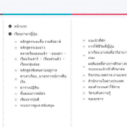
หน้าแรก
เรียนภาษาญี่ปุ่น
แนะนำที่พัก
หลักสูตรระยะสั้น รายสัปดาห์
การใช้ชีวิตที่ญี่ปุ่น
หลักสูตรระยะยาว
มาเรียน มาเล่นที่อากิฮาบา
คลาสเรียนตอนเช้า ・ตอนค่า ・
เถอะ
เรียนวันเสาร์ ・ เรียนส่วนตัว ・
ผลสัมฤทธิ์ทางการศึกษา สถา
เรียนกลุ่มย่อย
ระบบแนะนำเข้าศึกษาต่อ
หลักสูตรพิเศษตามฤดูกาล
กิจกรรม เทศกาล งานแลกเป
ค่าเล่าเรียน , มาตรการณ์การคืน
สำนักงานในต่างประเทศ
เงิน
ลองคำนวณค่าใช้จ่าย
ตารางปฎิทิน
วัดระดับความรู้
ขั้นตอนการสมัคร
ขอเอกสาร
เสียงจากรุ่นพี
ระบบการดูแล สนับสนุน