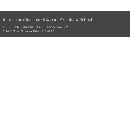
Intercultural Institute of Japan Akihabara School
TEL : +813-5816-4861 FAX : +813-5816-4862
2-20-9, Taito, Taito-ku Tokyo 110-0016