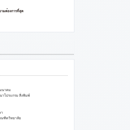
คมนาคม
นาโปรแกรม สิ่งพิมพ์
ษา
ัณฑิตวิทยาลัย