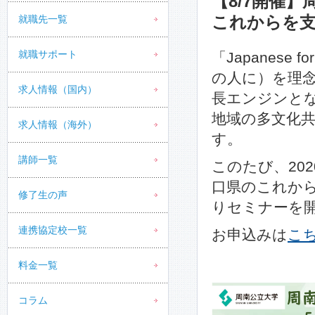
【8/7開催
これからを支
就職先一覧
就職サポート
「Japanese 
の人に）を理
求人情報（国内）
長エンジンと
地域の多文化
求人情報（海外）
す。
講師一覧
このたび、20
口県のこれか
修了生の声
りセミナーを
連携協定校一覧
お申込みは
こ
料金一覧
コラム