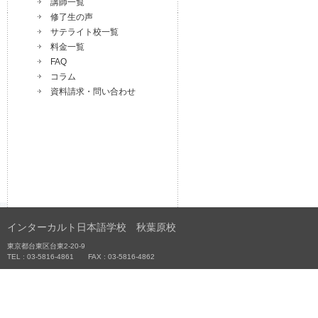
講師一覧
修了生の声
サテライト校一覧
料金一覧
FAQ
コラム
資料請求・問い合わせ
インターカルト日本語学校 秋葉原校
東京都台東区台東2-20-9
TEL : 03-5816-4861 FAX : 03-5816-4862