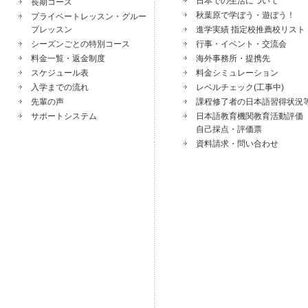
日本での生活について
長期コース
秋葉原で学ぼう・遊ぼう！
プライベートレッスン・グルー
プレッスン
進学実績 指定校推薦校リスト
シーズンごとの特別コース
行事・イベント・交流会
料金一覧・返金制度
海外事務所・提携先
スケジュール表
料金シミュレーション
入学までの流れ
レベルチェック(工事中)
先輩の声
課程修了者の日本語習得状況
サポートシステム
日本語教育機関教育活動評
自己採点・評価票
資料請求・問い合わせ