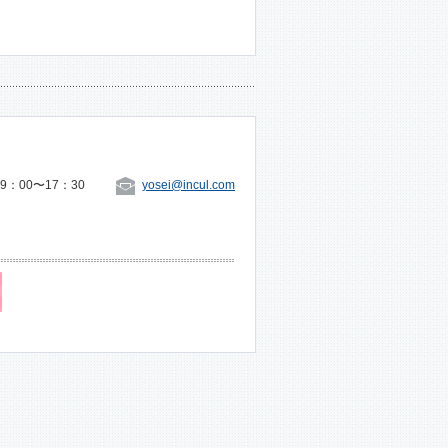
：00〜17：30
yosei@incul.com