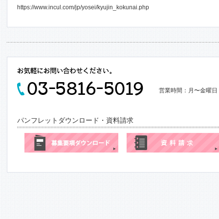
https://www.incul.com/jp/yosei/kyujin_kokunai.php
営業時間：月〜金曜日 9
パンフレットダウンロード・資料請求