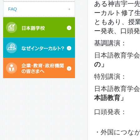
ある神吉宇一
FAQ
ーカルト修了生
ともあり、授
ー発表、口頭
基調講演：
日本語教育学会
の」
特別講演：
日本語教育学会
本語教育」
口頭発表：
・外国につな