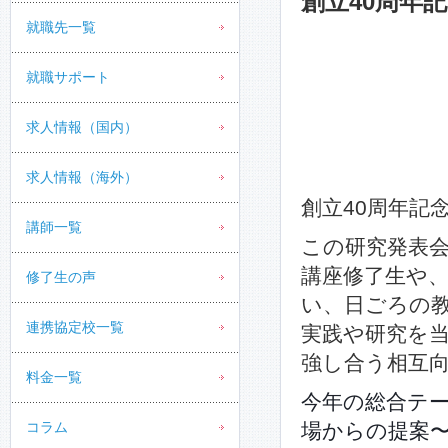
創立40周年
就職先一覧
就職サポート
求人情報（国内）
求人情報（海外）
創立40周年記
講師一覧
この研究発表
講座修了生や
修了生の声
い、日ごろの
連携協定校一覧
実践や研究を
強し合う相互
料金一覧
今年の総合テ
コラム
場からの提案