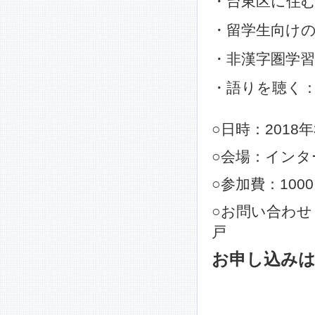
・台東区に住
・留学生向け
・非漢字圏学
・語りを聴く
○日時：2018
○会場：インタ
○参加費：100
○お問い合わ
戸
お申し込み