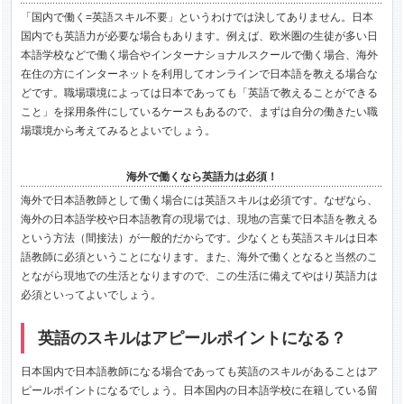
「国内で働く=英語スキル不要」というわけでは決してありません。日本
国内でも英語力が必要な場合もあります。例えば、欧米圏の生徒が多い日
本語学校などで働く場合やインターナショナルスクールで働く場合、海外
在住の方にインターネットを利用してオンラインで日本語を教える場合な
どです。職場環境によっては日本であっても「英語で教えることができる
こと」を採用条件にしているケースもあるので、まずは自分の働きたい職
場環境から考えてみるとよいでしょう。
海外で働くなら英語力は必須！
海外で日本語教師として働く場合には英語スキルは必須です。なぜなら、
海外の日本語学校や日本語教育の現場では、現地の言葉で日本語を教える
という方法（間接法）が一般的だからです。少なくとも英語スキルは日本
語教師に必須ということになります。また、海外で働くとなると当然のこ
とながら現地での生活となりますので、この生活に備えてやはり英語力は
必須といってよいでしょう。
英語のスキルはアピールポイントになる？
日本国内で日本語教師になる場合であっても英語のスキルがあることはア
ピールポイントになるでしょう。日本国内の日本語学校に在籍している留