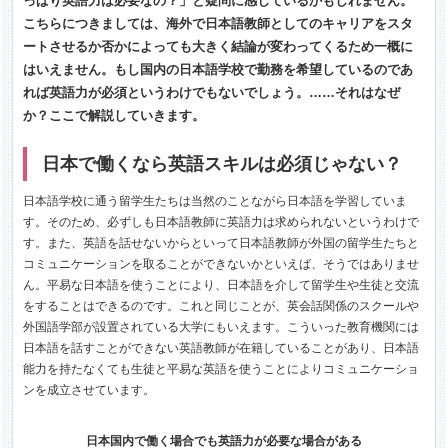
っぱり英語力は必要なの？」と疑問に感じているかもしれません。
こちらにつきましては、海外で日本語教師としてのキャリアをスタ
ートさせるか否かによっても大きく結論が変わってくるため一概に
はいえません。もし国内の日本語学校で勤務を希望しているのであ
れば英語力が必須というわけでもないでしょう。……それはなぜ
か？ここで解説していきます。
日本で働くなら英語スキルは必須じゃない？
日本語学校に通う留学生たちは当然のことながら日本語を学習していま
す。そのため、必ずしも日本語教師に英語力は求められないというわけで
す。また、英語を話せないからといって日本語教師が外国の留学生たちと
コミュニケーションを取ることができないかといえば、そうではありませ
ん。平易な日本語を使うことにより、日本語を介して留学生や生徒と交流
をすることはできるのです。これと同じことが、英会話関係のスクールや
外国語学部が設置されている大学にもいえます。こういった教育機関には
日本語を話すことができない英語教師が在籍していることがあり、日本語
能力を持たなくても生徒と平易な英語を使うことによりコミュニケーショ
ンを成立させています。
日本国内で働く場合でも英語力が必要な場合がある