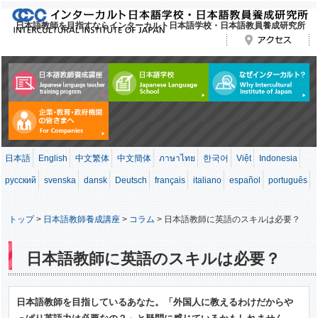
日本語教師を目指すならインターカルト日本語学校・日本語教員養成研究所
日本語
English
中文繁体
中文簡体
ภาษาไทย
한국어
Việt
Indonesia
русский
svenska
dansk
Deutsch
français
italiano
español
português
トップ
>
日本語教師養成講座
>
コラム
>
日本語教師に英語のスキルは必要？
日本語教師に英語のスキルは必要？
日本語教師を目指しているあなた。「外国人に教えるわけだからや