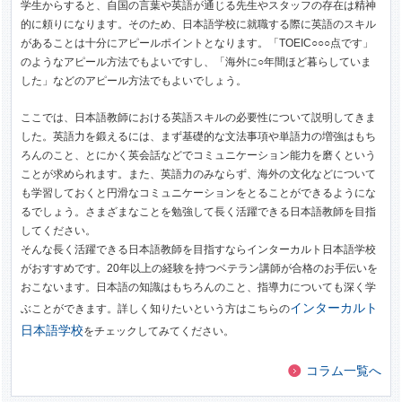
学生からすると、自国の言葉や英語が通じる先生やスタッフの存在は精神
的に頼りになります。そのため、日本語学校に就職する際に英語のスキル
があることは十分にアピールポイントとなります。「TOEIC○○○点です」
のようなアピール方法でもよいですし、「海外に○年間ほど暮らしていま
した」などのアピール方法でもよいでしょう。
ここでは、日本語教師における英語スキルの必要性について説明してきま
した。英語力を鍛えるには、まず基礎的な文法事項や単語力の増強はもち
ろんのこと、とにかく英会話などでコミュニケーション能力を磨くという
ことが求められます。また、英語力のみならず、海外の文化などについて
も学習しておくと円滑なコミュニケーションをとることができるようにな
るでしょう。さまざまなことを勉強して長く活躍できる日本語教師を目指
してください。
そんな長く活躍できる日本語教師を目指すならインターカルト日本語学校
がおすすめです。20年以上の経験を持つベテラン講師が合格のお手伝いを
おこないます。日本語の知識はもちろんのこと、指導力についても深く学
インターカルト
ぶことができます。詳しく知りたいという方はこちらの
日本語学校
をチェックしてみてください。
コラム一覧へ